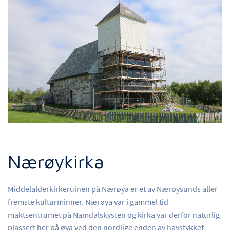
Nærøykirka
Middelalderkirkeruinen på Nærøya er et av Nærøysunds aller
fremste kulturminner. Nærøya var i gammel tid
maktsentrumet på Namdalskysten og kirka var derfor naturlig
plassert her på øya ved den nordlige enden av havstykket