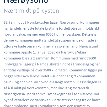
Nært midt på kysten
Så å si midt på Norskekysten ligger Nærøysund. Kommunen
har landets lengste totale kystlinje fordelt på et innholdsrikt
fjordlandskap og mer enn 6000 holmer og skjær. Dette gjør
denne kommunen midt i landet til et spennende område å
utforske både om en kommer via sjø eller land. Nærøysund
kommune oppsto 1. januar 2020 da Nærøy og Vikna
kommuner ble slått sammen. Kommunen med rundt 9600
innbyggere ligger på Namdalskysten nord i Trøndelag og har
en total kystlinje på over 3500 kilometer. Kommunen ligger på
begge sider av Nærøysundet – sundet har gitt kommunen
navn – og er en del av hovedleia langs kysten. Plasseringen er
så å si midt på Norskekysten, med like lang avstand til
russergrensa i nord som til svenskegrensa i sør. Nærøysund
byr på et variert kystlandskap. Dette strekker seg fra de indre
fjordområdene, med Foldafjorden som den lengste av