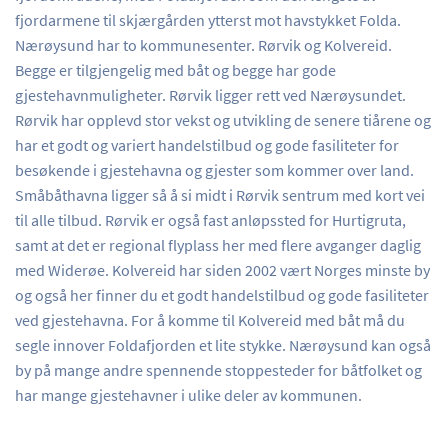
fjordarmene til skjærgården ytterst mot havstykket Folda.
Nærøysund har to kommunesenter. Rørvik og Kolvereid.
Begge er tilgjengelig med båt og begge har gode
gjestehavnmuligheter. Rørvik ligger rett ved Nærøysundet.
Rørvik har opplevd stor vekst og utvikling de senere tiårene og
har et godt og variert handelstilbud og gode fasiliteter for
besøkende i gjestehavna og gjester som kommer over land.
Småbåthavna ligger så å si midt i Rørvik sentrum med kort vei
til alle tilbud. Rørvik er også fast anløpssted for Hurtigruta,
samt at det er regional flyplass her med flere avganger daglig
med Widerøe. Kolvereid har siden 2002 vært Norges minste by
og også her finner du et godt handelstilbud og gode fasiliteter
ved gjestehavna. For å komme til Kolvereid med båt må du
segle innover Foldafjorden et lite stykke. Nærøysund kan også
by på mange andre spennende stoppesteder for båtfolket og
har mange gjestehavner i ulike deler av kommunen.