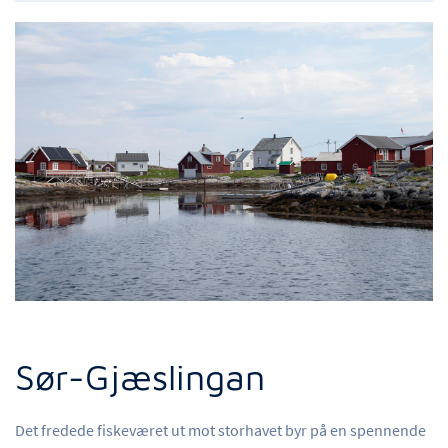
Sør-Gjæslingan
Det fredede fiskeværet ut mot storhavet byr på en spennende