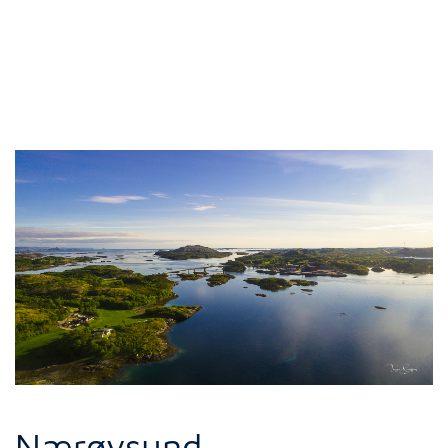
Nærøysund