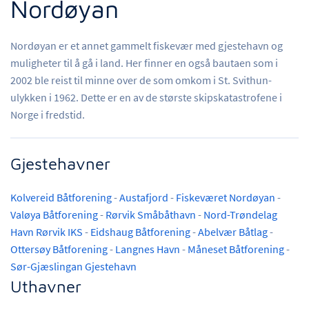
Nordøyan
Nordøyan er et annet gammelt fiskevær med gjestehavn og
muligheter til å gå i land. Her finner en også bautaen som i
2002 ble reist til minne over de som omkom i St. Svithun-
ulykken i 1962. Dette er en av de største skipskatastrofene i
Norge i fredstid.
Gjestehavner
Kolvereid Båtforening
-
Austafjord
-
Fiskeværet Nordøyan
-
Valøya Båtforening
-
Rørvik Småbåthavn
-
Nord-Trøndelag
Havn Rørvik IKS
-
Eidshaug Båtforening
-
Abelvær Båtlag
-
Ottersøy Båtforening
-
Langnes Havn
-
Måneset Båtforening
-
Sør-Gjæslingan Gjestehavn
Uthavner