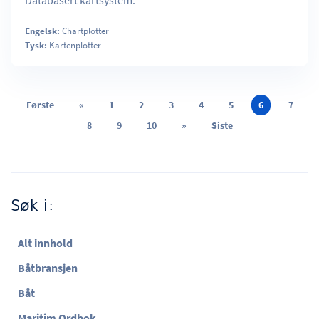
Databasert kartsystem.
Engelsk:
Chartplotter
Tysk:
Kartenplotter
Første
«
1
2
3
4
5
6
7
8
9
10
»
Siste
Søk i:
Alt innhold
Båtbransjen
Båt
Maritim Ordbok