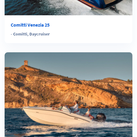
Comitti Venezia 25
-
Comitti
,
Daycruiser