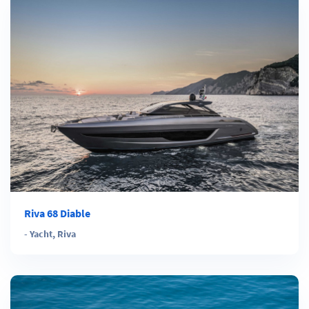
Riva 68 Diable
-
Yacht
,
Riva