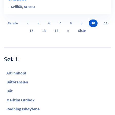
-
Seilbåt
,
Arcona
Første
«
5
6
7
8
9
10
11
12
13
14
»
Siste
Søk i:
Alt innhold
Båtbransjen
Båt
Maritim Ordbok
Redningsskøytene