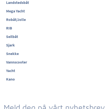
Landstedsbåt
Mega Yacht
Robåt/Jolle
RIB
Seilbåt
Sjark
Snekke
Vannscooter
Yacht
Kano
Meld deg på vårt nyhetsbrev