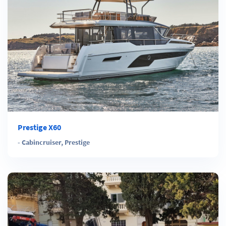
Prestige X60
-
Cabincruiser
,
Prestige