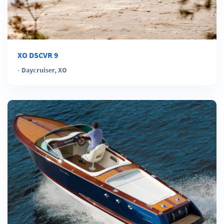
XO DSCVR 9
-
Daycruiser
,
XO