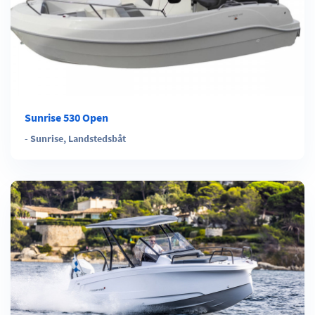
Sunrise 530 Open
-
Sunrise
,
Landstedsbåt