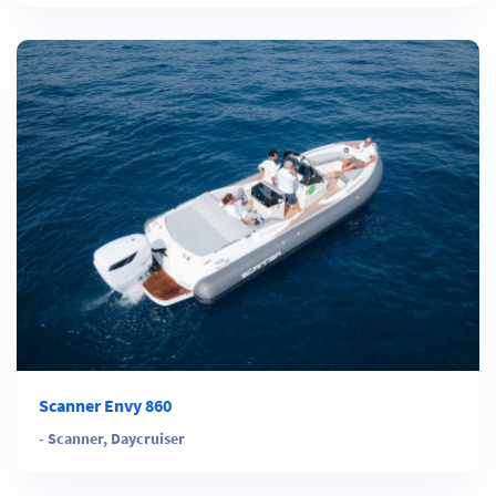
Scanner Envy 860
-
Scanner
,
Daycruiser