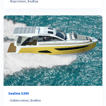
-
Daycruiser
,
SeaRay
Sealine S390
-
Cabincruiser
,
Sealine