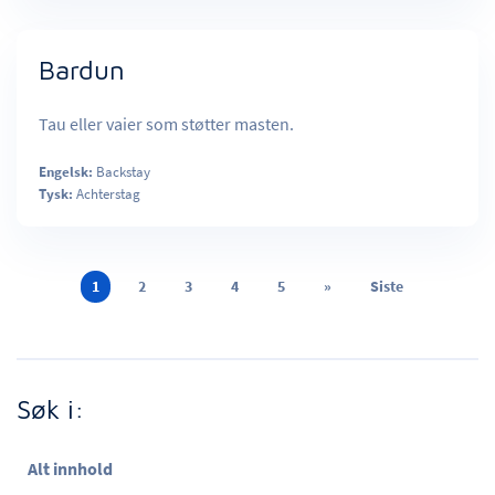
Bardun
Tau eller vaier som støtter masten.
Engelsk:
Backstay
Tysk:
Achterstag
1
2
3
4
5
»
Siste
Søk i:
Alt innhold