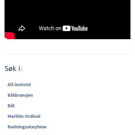
Søk i:
Alt innhold
Båtbransjen
Båt
Maritim Ordbok
Redningsskøytene