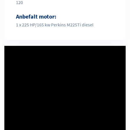
120
Anbefalt motor:
1 x 225 HP/165 kw Perkins M225Ti diesel