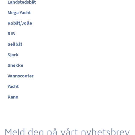
Landstedsbåt
Mega Yacht
Robåt/Jolle
RIB
Seilbåt
Sjark
Snekke
Vannscooter
Yacht
Kano
Meld deg på vårt nyhetsbrev