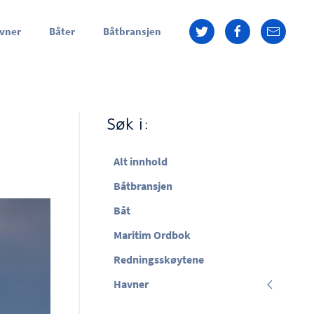
vner
Båter
Båtbransjen
Søk i:
Alt innhold
Båtbransjen
Båt
Maritim Ordbok
Redningsskøytene
Havner