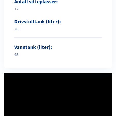
Antall sitteplasser:
12
Drivstofftank (liter):
265
Vanntank (liter):
45