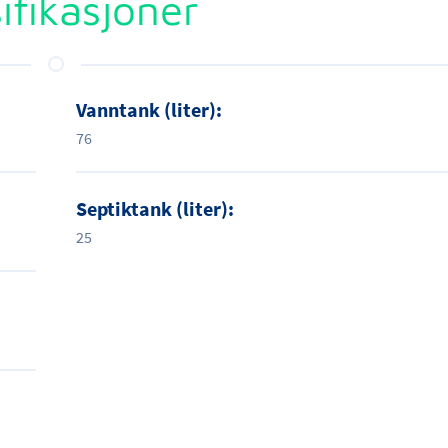
ifikasjoner
Vanntank (liter):
76
Septiktank (liter):
25