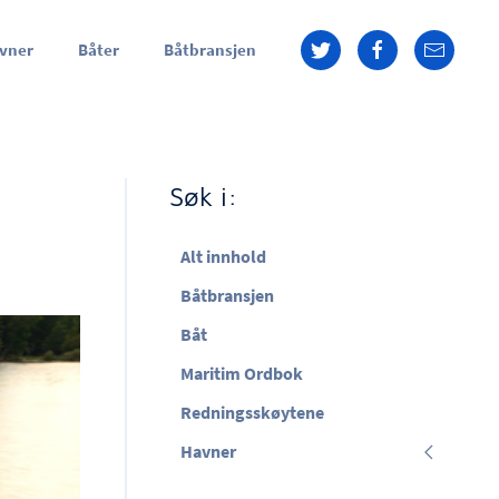
vner
Båter
Båtbransjen
Søk i:
Alt innhold
Båtbransjen
Båt
Maritim Ordbok
Redningsskøytene
Havner