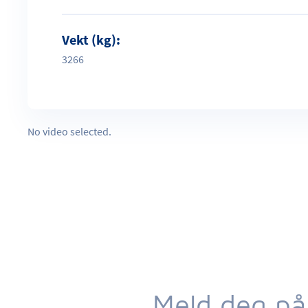
Vekt (kg):
3266
No video selected.
Meld deg på