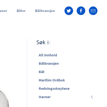
vner
Båter
Båtbransjen
Søk i:
Alt innhold
Båtbransjen
Båt
Maritim Ordbok
Redningsskøytene
Havner