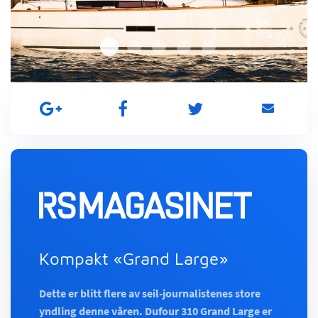
Kompakt «Grand Large»
Dette er blitt flere av seil-journalistenes store
yndling denne våren. Dufour 310 Grand Large er