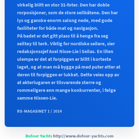
virkelig blitt en stor 31-foter. Den har doble
rorposisjoner, som de store seilbåtene. Den har
lys og ganske enorm salong nede, med gode
fasiliteter for både mat og navigasjon.
På badet er det gitt plass til å henge fra seg
seiltøy til tørk. Viktig for nordiske seilere, sier
redaksjonssjef Axel Nisse-Lie i Seilas. En liten
ulempe er det at forpiggen er blitt i korteste
laget, og at man må bygge på med puter etter at
døren til forpiggen er lukket. Dette veies opp av
at akterlugaren er tilsvarende større og
rommeligere enn mange konkurrenter, i følge
samme Nissen-Lie.
RS-MAGASINET 1 / 2014
Dufour Yachts
http://www.dufour-yachts.com