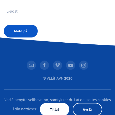
Meld på
© VELiHAVN
2026
Ved å benytte velihavn.no, samtykker du i at det settes cookies
i din nettleser
Tillat
Avslå