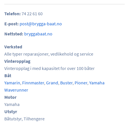
Telefon:
74 22 61 60
E-post:
post@brygga-baat.no
Nettsted:
bryggabaat.no
Verksted
Alle typer reparasjoner, vedlikehold og service
Vinteropplag
Vinteropplag i med kapasitet for over 100 båter
Båt
Yamarin
,
Finnmaster
,
Grand
,
Buster
,
Pioner
,
Yamaha
Waverunner
Motor
Yamaha
Utstyr
Båtutstyr, Tilhengere