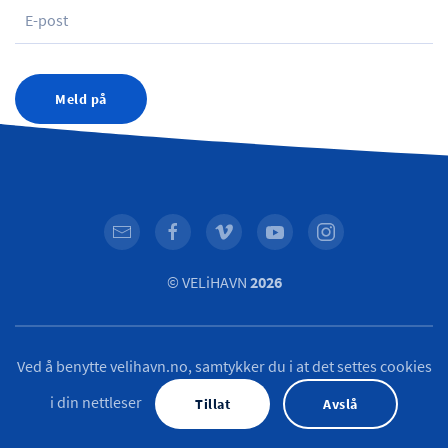
Meld på
© VELiHAVN
2026
Ved å benytte velihavn.no, samtykker du i at det settes cookies
i din nettleser
Tillat
Avslå