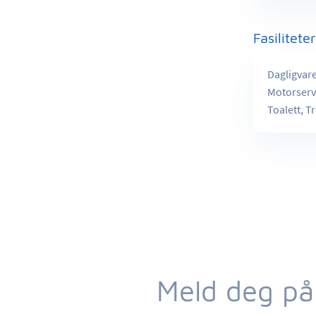
Fasilitete
Dagligvare
Motorservi
Toalett, T
Meld deg på