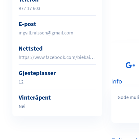
977 17 603
E-post
ingvill.nilssen@gmail.com
Nettsted
https://www.facebook.com/biekaien/
Gjesteplasser
Info
12
Vinteråpent
Gode mulig
Nei