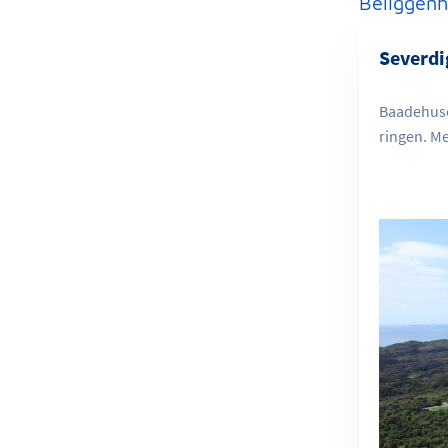
Beliggenh
Severdi
Baadehuse
ringen. Me