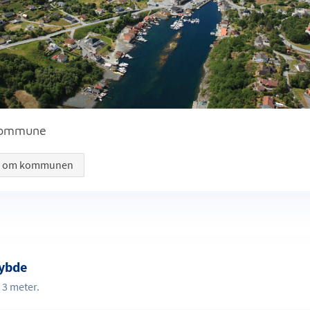
kommune
r om kommunen
ybde
 3 meter.