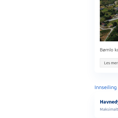
Bømlo 
Les me
Innseiling
Havned
Maksimalt