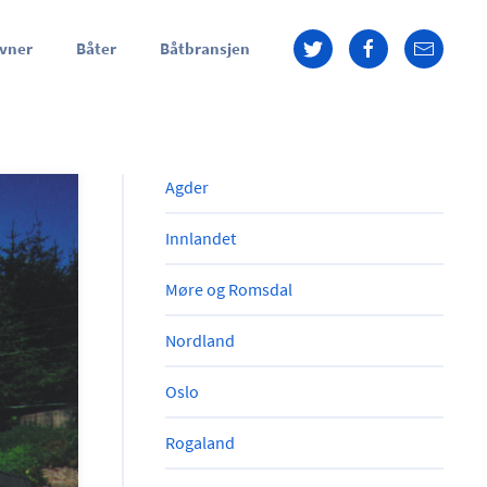
vner
Båter
Båtbransjen
Agder
Innlandet
Møre og Romsdal
Nordland
Oslo
Rogaland