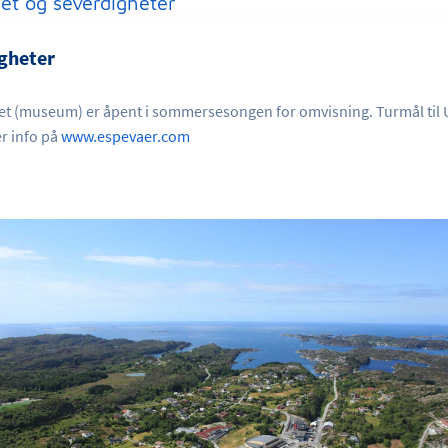
et og severdigheter
gheter
t (museum) er åpent i sommersesongen for omvisning. Turmål til
r info på
www.espevaer.com