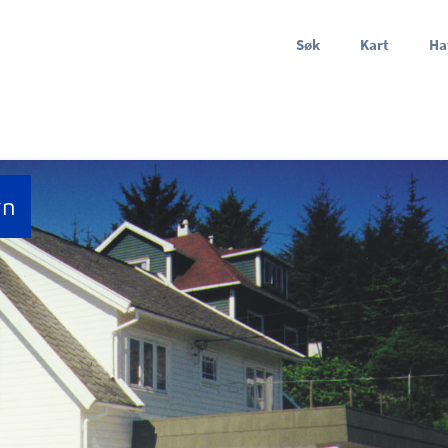
Søk
Kart
Ha
vn