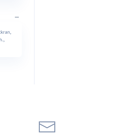
tkran,
h.,