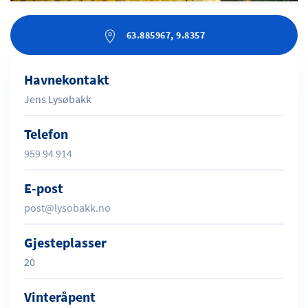
63.885967, 9.8357
Havnekontakt
Jens Lysøbakk
Telefon
959 94 914
E-post
post@lysobakk.no
Gjesteplasser
20
Vinteråpent