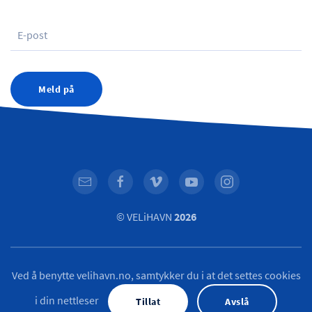
Meld på
© VELiHAVN
2026
Ved å benytte velihavn.no, samtykker du i at det settes cookies
i din nettleser
Tillat
Avslå