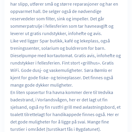
har slipp, utfører små og større reparasjoner og har en
oppvarmet hall. De selger også de nødvendige
reservedeler som filter, sink og impeller. Det går
sommerpatrulje i fellesferien som tar havneavgift og
leverer ut gratis rundstykker, infohefte og avis.
Like ved ligger Spar butikk, kafé og lekeplass, også
treningssenter, solarium og buldrerom for barn.
Dieselpumpe med kortautomat. Gratis avis, infohefte og
rundstykker i fellesferien. Fint stort «grillhus». Gratis
WiFi. Gode dusj- og vaskemuligheter. Søra Bømlo er
kjent for gode fiske- og teineplasser. Det finnes også
mange gode dykker muligheter.
En liten spasertur fra havna kommer dere til Vedvika
badestrand, i Vorlandsvågen, her er det lagt ut fin
sjelsand, også ny fin rustfri grill med avlastningsbord, et
toalett tilrettelagt for handikappede finnes også. Her er
det gode muligheter for å ligge på svai. Mange fine
turstier i området (turstikart fås i Bygdatunet).