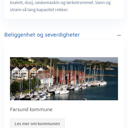
toalett, dusj, vaskemaskin og tørketrommel. Vann og
strøm så lang kapasitet rekker.
Beliggenhet og severdigheter
Farsund kommune
Les mer om kommunen