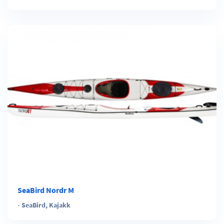
SeaBird Nordr M
-
SeaBird
,
Kajakk