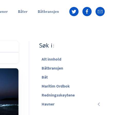
vner
Båter
Båtbransjen
Søk i:
Alt innhold
Båtbransjen
Båt
Maritim Ordbok
Redningsskøytene
Havner