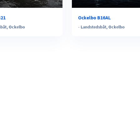
B21
Ockelbo B16AL
sbåt
,
Ockelbo
-
Landstedsbåt
,
Ockelbo