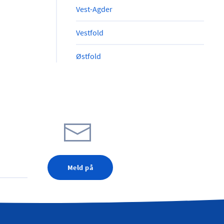
Vest-Agder
Vestfold
Østfold
Meld på