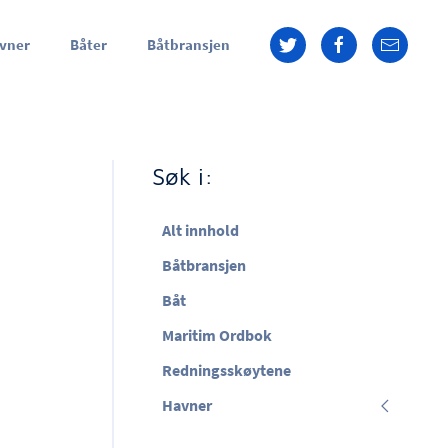
vner
Båter
Båtbransjen
Søk i:
Alt innhold
Båtbransjen
Båt
Maritim Ordbok
Redningsskøytene
Havner