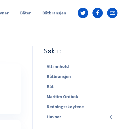
vner
Båter
Båtbransjen
Søk i:
Alt innhold
Båtbransjen
Båt
Maritim Ordbok
Redningsskøytene
Havner