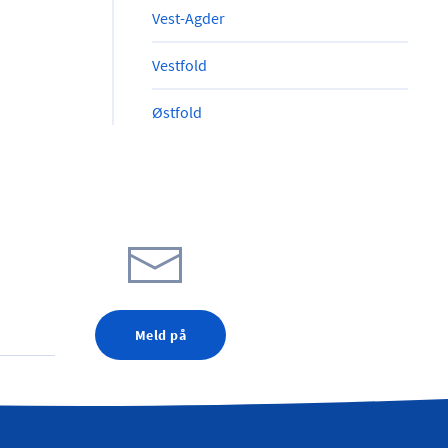
Vest-Agder
Vestfold
Østfold
Meld på