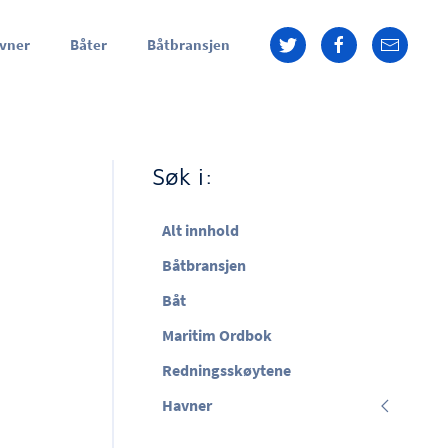
vner
Båter
Båtbransjen
Søk i:
Alt innhold
Båtbransjen
Båt
Maritim Ordbok
Redningsskøytene
Havner