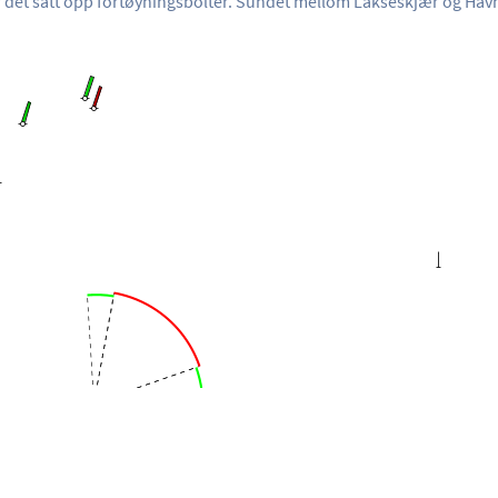
er det satt opp fortøyningsbolter. Sundet mellom Lakseskjær og H