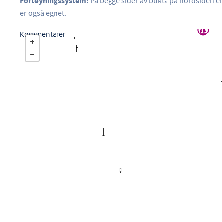
Fortøyningssystem:
På begge sider av bukta på nordsiden 
er også egnet.
Kommentarer