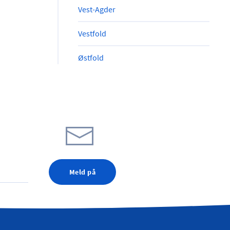
Vest-Agder
Vestfold
Østfold
Meld på