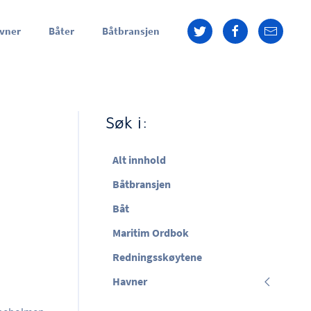
vner
Båter
Båtbransjen
Søk i:
Alt innhold
Båtbransjen
Båt
Maritim Ordbok
Redningsskøytene
Havner