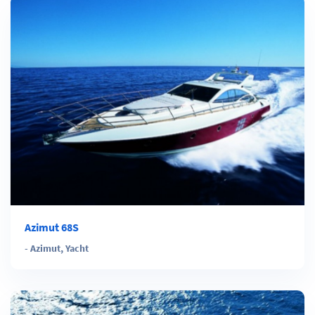
Azimut 68S
-
Azimut
,
Yacht