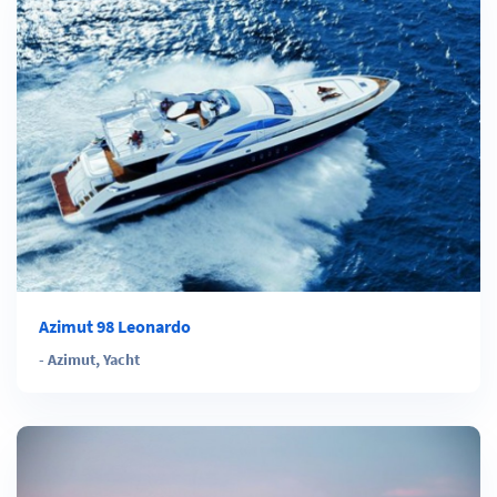
Azimut 98 Leonardo
-
Azimut
,
Yacht