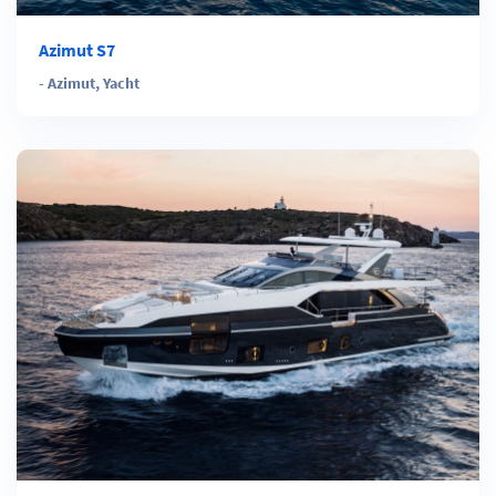
Azimut S7
-
Azimut
,
Yacht