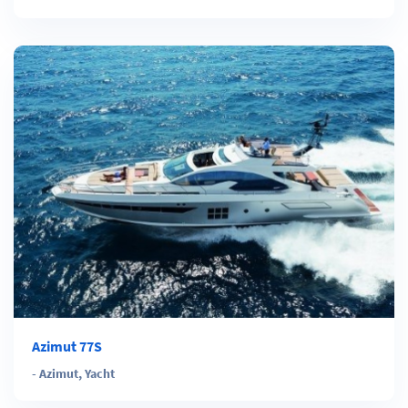
Azimut 77S
-
Azimut
,
Yacht