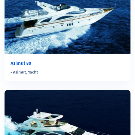
Azimut 80
-
Azimut
,
Yacht