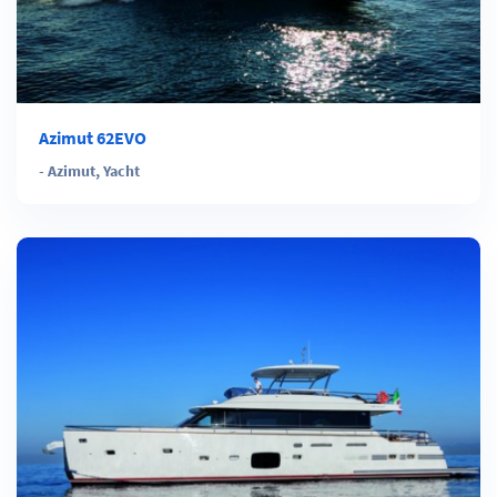
Azimut 62EVO
-
Azimut
,
Yacht