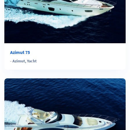
Azimut 75
-
Azimut
,
Yacht