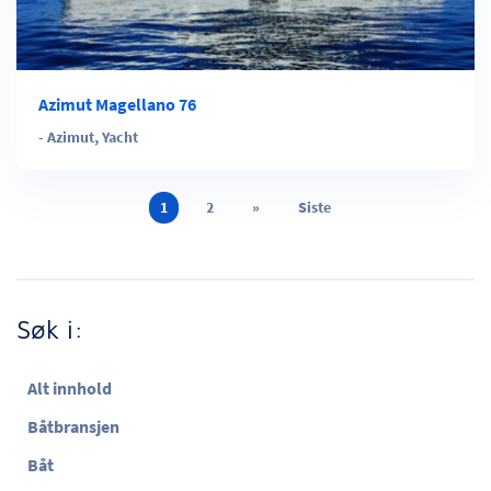
Azimut Magellano 76
-
Azimut
,
Yacht
1
2
»
Siste
Søk i:
Alt innhold
Båtbransjen
Båt