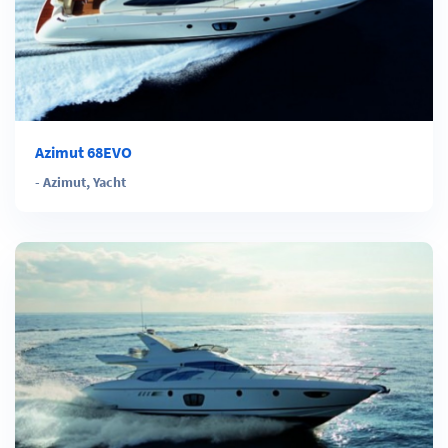
Azimut 68EVO
-
Azimut
,
Yacht