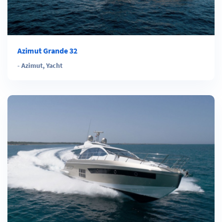
Azimut Grande 32
-
Azimut
,
Yacht