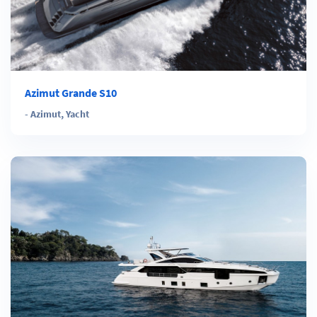
Azimut Grande S10
-
Azimut
,
Yacht