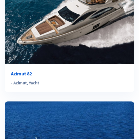
Azimut 82
-
Azimut
,
Yacht