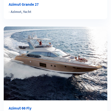
Azimut Grande 27
-
Azimut
,
Yacht
Azimut 66 Fly